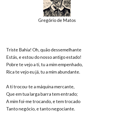
Gregório de Matos
Triste Bahia! Oh, quão dessemelhante
Estás, e estou do nosso antigo estado!
Pobre te vejo a ti, tu a mim empenhado,
Rica te vejo eu já, tu a mim abundante.
A ti trocou-te a máquina mercante,
Que em tua larga barra tem entrado;
A mim foi-me trocando, e tem trocado
Tanto negócio, e tanto negociante.