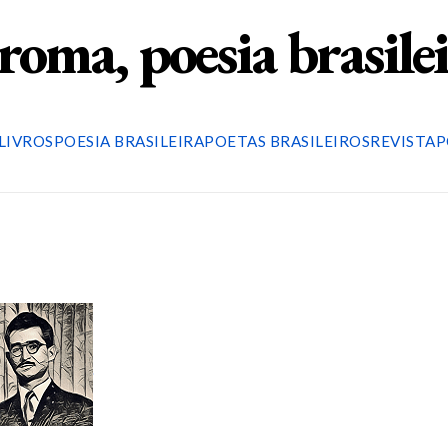
roma, poesia brasile
LIVROS
POESIA BRASILEIRA
POETAS BRASILEIROS
REVISTA
P