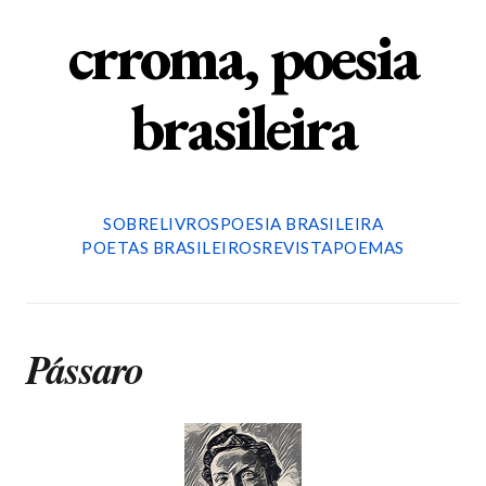
crroma, poesia
brasileira
SOBRE
LIVROS
POESIA BRASILEIRA
POETAS BRASILEIROS
REVISTA
POEMAS
Pássaro