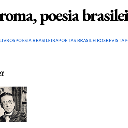
roma, poesia brasile
LIVROS
POESIA BRASILEIRA
POETAS BRASILEIROS
REVISTA
P
a