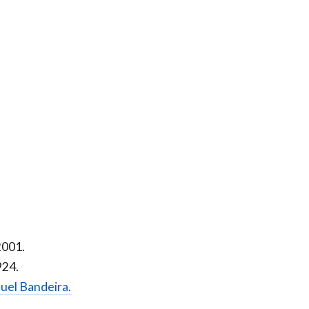
2001.
924.
nuel Bandeira.