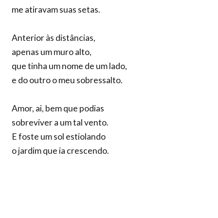
me atiravam suas setas.
Anterior às distâncias,
apenas um muro alto,
que tinha um nome de um lado,
e do outro o meu sobressalto.
Amor, ai, bem que podias
sobreviver a um tal vento.
E foste um sol estiolando
o jardim que ia crescendo.