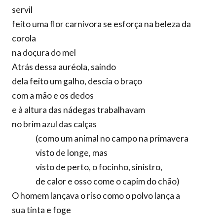
servil
feito uma flor carnívora se esforça na beleza da
corola
na doçura do mel
Atrás dessa auréola, saindo
dela feito um galho, descia o braço
com a mão e os dedos
e à altura das nádegas trabalhavam
no brim azul das calças
(como um animal no campo na primavera
visto de longe, mas
visto de perto, o focinho, sinistro,
de calor e osso come o capim do chão)
O homem lançava o riso como o polvo lança a
sua tinta e foge