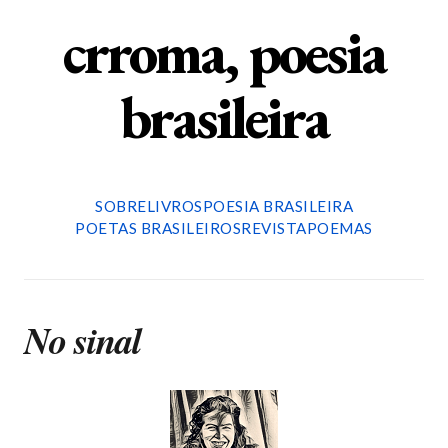
crroma, poesia
brasileira
SOBRE
LIVROS
POESIA BRASILEIRA
POETAS BRASILEIROS
REVISTA
POEMAS
No sinal