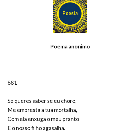
Poema anônimo
881
Se queres saber se eu choro,
Me empresta a tua mortalha,
Com ela enxuga o meu pranto
E o nosso filho agasalha.