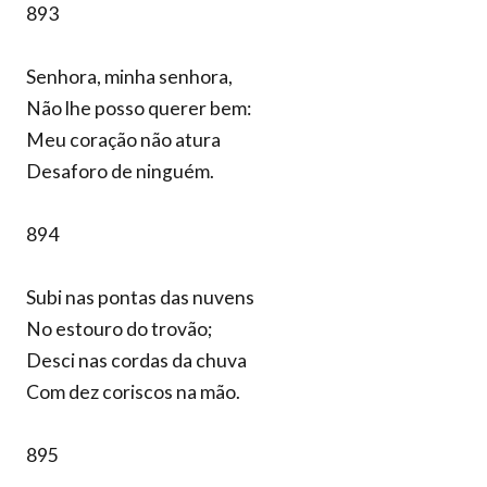
893
Senhora, minha senhora,
Não lhe posso querer bem:
Meu coração não atura
Desaforo de ninguém.
894
Subi nas pontas das nuvens
No estouro do trovão;
Desci nas cordas da chuva
Com dez coriscos na mão.
895