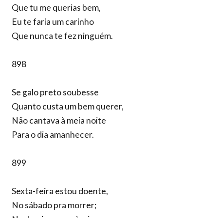
Que tu me querias bem,
Eu te faria um carinho
Que nunca te fez ninguém.
898
Se galo preto soubesse
Quanto custa um bem querer,
Não cantava à meia noite
Para o dia amanhecer.
899
Sexta-feira estou doente,
No sábado pra morrer;