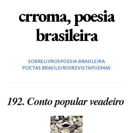
crroma, poesia
brasileira
SOBRE
LIVROS
POESIA BRASILEIRA
POETAS BRASILEIROS
REVISTA
POEMAS
192. Conto popular veadeiro