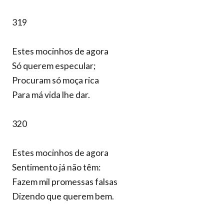
319
Estes mocinhos de agora
Só querem especular;
Procuram só moça rica
Para má vida lhe dar.
320
Estes mocinhos de agora
Sentimento já não têm:
Fazem mil promessas falsas
Dizendo que querem bem.