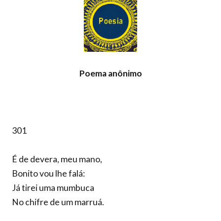
Poema anônimo
301
É de devera, meu mano,
Bonito vou lhe falá:
Já tirei uma mumbuca
No chifre de um marruá.