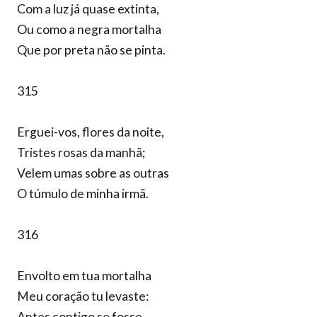
Com a luz já quase extinta,
Ou como a negra mortalha
Que por preta não se pinta.
315
Erguei-vos, flores da noite,
Tristes rosas da manhã;
Velem umas sobre as outras
O túmulo de minha irmã.
316
Envolto em tua mortalha
Meu coração tu levaste:
Antes contigo se fosse