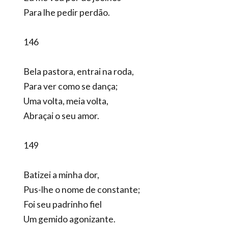
Para lhe pedir perdão.
146
Bela pastora, entrai na roda,
Para ver como se dança;
Uma volta, meia volta,
Abraçai o seu amor.
149
Batizei a minha dor,
Pus-lhe o nome de constante;
Foi seu padrinho fiel
Um gemido agonizante.