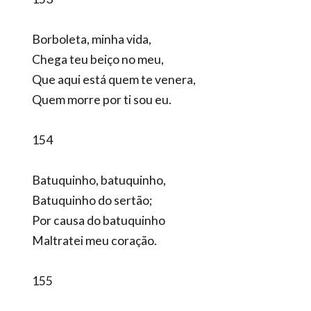
Borboleta, minha vida,
Chega teu beiço no meu,
Que aqui está quem te venera,
Quem morre por ti sou eu.
154
Batuquinho, batuquinho,
Batuquinho do sertão;
Por causa do batuquinho
Maltratei meu coração.
155