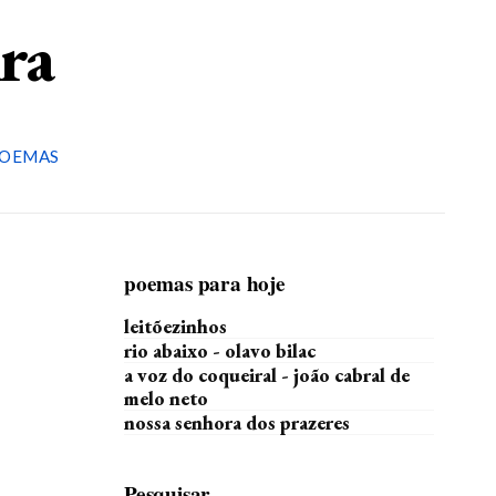
ira
OEMAS
poemas para hoje
leitõezinhos
rio abaixo - olavo bilac
a voz do coqueiral - joão cabral de
melo neto
nossa senhora dos prazeres
Pesquisar