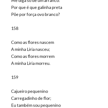
Me diga só de um arranco:
Por que é que galinha preta
Põe por força ovo branco?
158
Como as flores nascem
A minha Liria nasceu;
Como as flores morrem
A minha Liria morreu.
159
Cajueiro pequenino
Carregadinho de flor;
Eu também sou pequenino