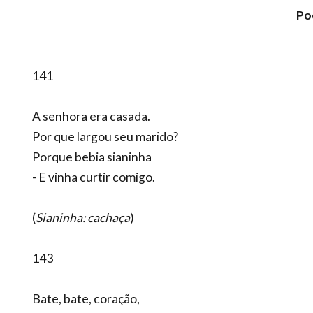
Po
141
A senhora era casada.
Por que largou seu marido?
Porque bebia sianinha
- E vinha curtir comigo.
(
Sianinha: cachaça
)
143
Bate, bate, coração,