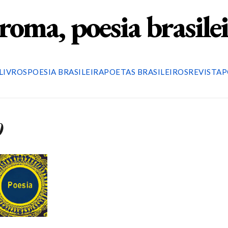
roma, poesia brasile
LIVROS
POESIA BRASILEIRA
POETAS BRASILEIROS
REVISTA
P
0