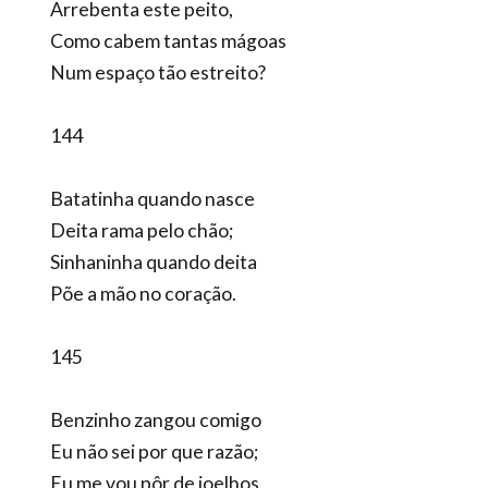
Arrebenta este peito,
Como cabem tantas mágoas
Num espaço tão estreito?
144
Batatinha quando nasce
Deita rama pelo chão;
Sinhaninha quando deita
Põe a mão no coração.
145
Benzinho zangou comigo
Eu não sei por que razão;
Eu me vou pôr de joelhos