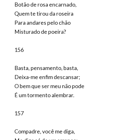
Botão de rosa encarnado,
Quem te tirou da roseira
Para andares pelo chão
Misturado de poeira?
156
Basta, pensamento, basta,
Deixa-me enfim descansar;
O bem que ser meu não pode
É um tormento alembrar.
157
Compadre, você me diga,