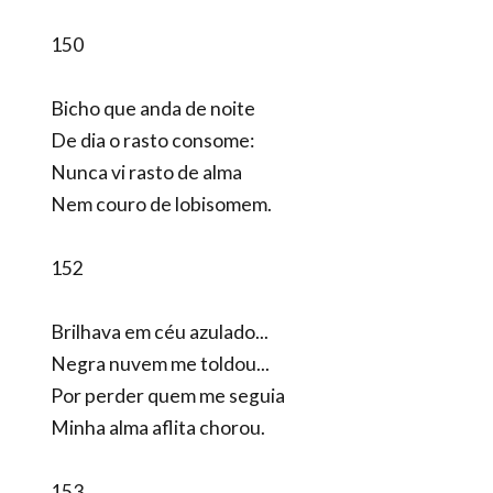
150
Bicho que anda de noite
De dia o rasto consome:
Nunca vi rasto de alma
Nem couro de lobisomem.
152
Brilhava em céu azulado...
Negra nuvem me toldou...
Por perder quem me seguia
Minha alma aflita chorou.
153