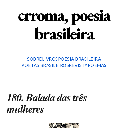
crroma, poesia
brasileira
SOBRE
LIVROS
POESIA BRASILEIRA
POETAS BRASILEIROS
REVISTA
POEMAS
180. Balada das três
mulheres