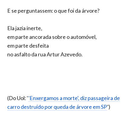
E se perguntassem: o que foi da árvore?
Ela jazia inerte,
em parte ancorada sobre o automóvel,
em parte desfeita
no asfalto da rua Artur Azevedo.
(Do Uol: '
'Enxergamos a morte', diz passageira de
carro destruído por queda de árvore em SP
')