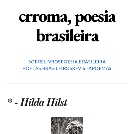
crroma, poesia
brasileira
SOBRE
LIVROS
POESIA BRASILEIRA
POETAS BRASILEIROS
REVISTA
POEMAS
* - Hilda Hilst