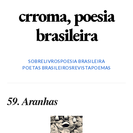
crroma, poesia
brasileira
SOBRE
LIVROS
POESIA BRASILEIRA
POETAS BRASILEIROS
REVISTA
POEMAS
59. Aranhas