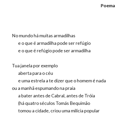
Poema d
No mundo há muitas armadilhas
e o que é armadilha pode ser refúgio
e o que é refúgio pode ser armadilha
Tua janela por exemplo
aberta para o céu
e uma estrela a te dizer que o homem é nada
ou a manhã espumando na praia
a bater antes de Cabral, antes de Tróia
(há quatro séculos Tomás Bequimão
tomou a cidade, criou uma milícia popular