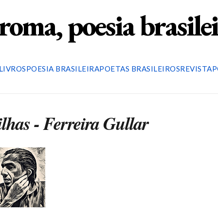
roma, poesia brasile
LIVROS
POESIA BRASILEIRA
POETAS BRASILEIROS
REVISTA
P
has - Ferreira Gullar