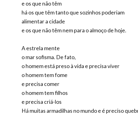
e os que não têm
há os que têm tanto que sozinhos poderiam
alimentar a cidade
e os que não têm nem para o almoço de hoje.
A estrela mente
o mar sofisma. De fato,
o homem está preso à vida e precisa viver
o homem tem fome
e precisa comer
o homem tem filhos
e precisa criá-los
Há muitas armadilhas no mundo e é preciso quebr