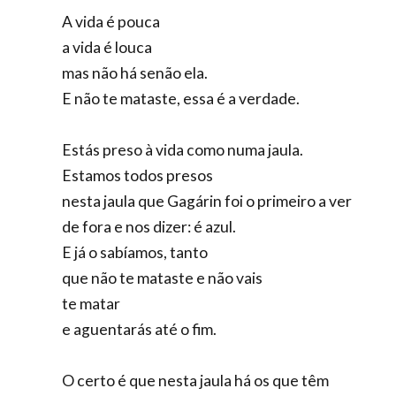
A vida é pouca
a vida é louca
mas não há senão ela.
E não te mataste, essa é a verdade.
Estás preso à vida como numa jaula.
Estamos todos presos
nesta jaula que Gagárin foi o primeiro a ver
de fora e nos dizer: é azul.
E já o sabíamos, tanto
que não te mataste e não vais
te matar
e aguentarás até o fim.
O certo é que nesta jaula há os que têm