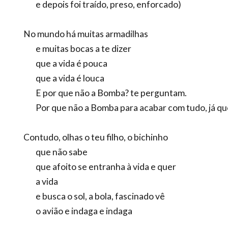
e depois foi traído, preso, enforcado)
No mundo há muitas armadilhas
e muitas bocas a te dizer
que a vida é pouca
que a vida é louca
E por que não a Bomba? te perguntam.
Por que não a Bomba para acabar com tudo, já que 
Contudo, olhas o teu filho, o bichinho
que não sabe
que afoito se entranha à vida e quer
a vida
e busca o sol, a bola, fascinado vê
o avião e indaga e indaga