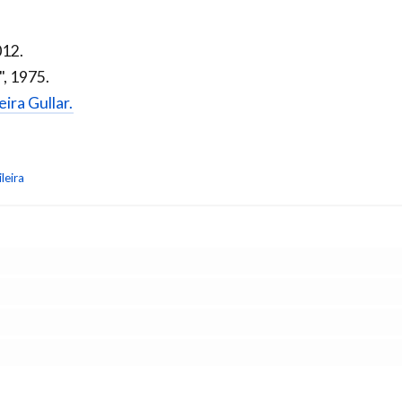
012.
, 1975.
eira Gullar.
leira