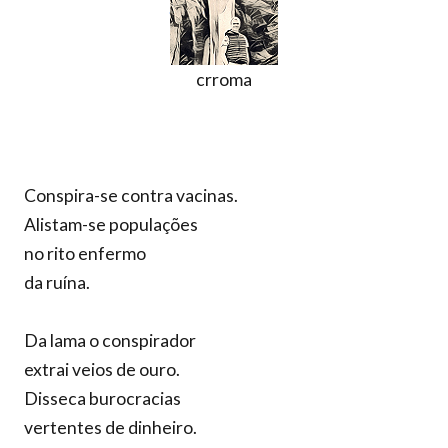
crroma
Conspira-se contra vacinas.
Alistam-se populações
no rito enfermo
da ruína.
Da lama o conspirador
extrai veios de ouro.
Disseca burocracias
vertentes de dinheiro.