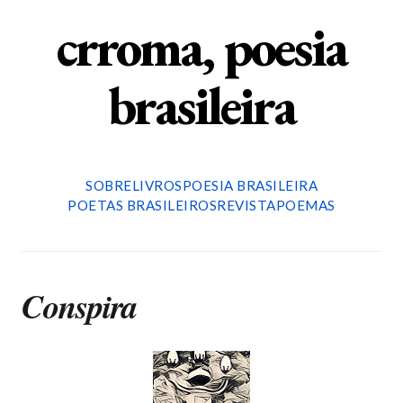
crroma, poesia
brasileira
SOBRE
LIVROS
POESIA BRASILEIRA
POETAS BRASILEIROS
REVISTA
POEMAS
Conspira