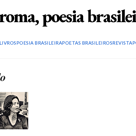
roma, poesia brasile
LIVROS
POESIA BRASILEIRA
POETAS BRASILEIROS
REVISTA
P
do