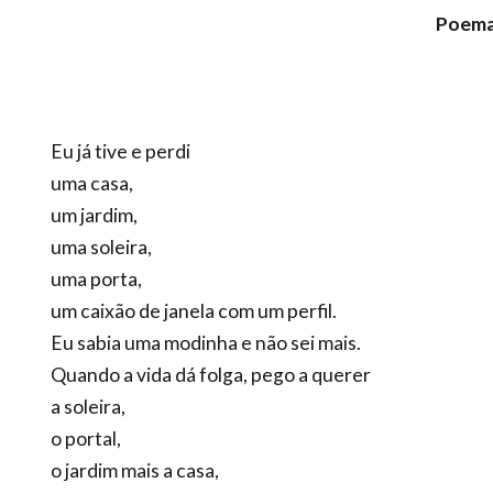
Poema 
Eu já tive e perdi
uma casa,
um jardim,
uma soleira,
uma porta,
um caixão de janela com um perfil.
Eu sabia uma modinha e não sei mais.
Quando a vida dá folga, pego a querer
a soleira,
o portal,
o jardim mais a casa,